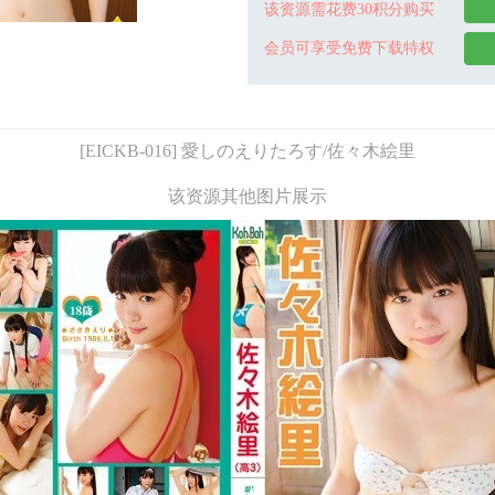
该资源需花费30积分购买
会员可享受免费下载特权
[EICKB-016] 愛しのえりたろす/佐々木絵里
该资源其他图片展示