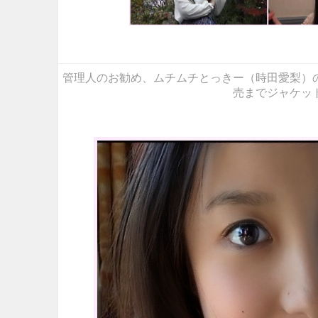
管理人のお勧め、ムチムチとっきー（時田愛梨）
売までジャケッ