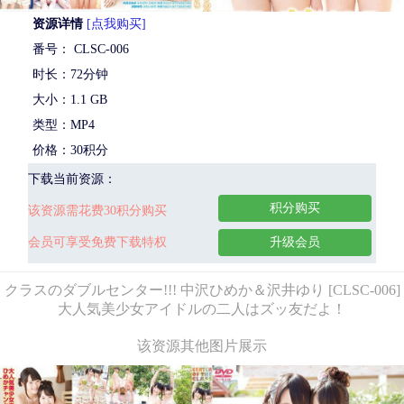
资源详情
[点我购买]
番号： CLSC-006
时长：72分钟
大小：1.1 GB
类型：MP4
价格：30积分
下载当前资源：
积分购买
该资源需花费30积分购买
会员可享受免费下载特权
升级会员
クラスのダブルセンター!!! 中沢ひめか＆沢井ゆり [CLSC-006]
大人気美少女アイドルの二人はズッ友だよ！
该资源其他图片展示