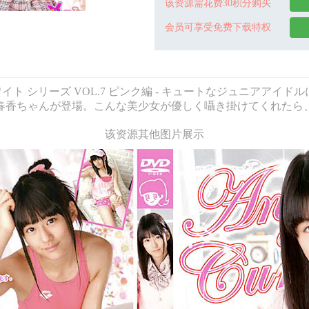
该资源需花费30积分购买
会员可享受免费下载特权
ェルキュアホワイト シリーズ VOL.7 ピンク編 - キュートなジュ
春香ちゃんが登場。こんな美少女が優しく囁き掛けてくれたら
该资源其他图片展示