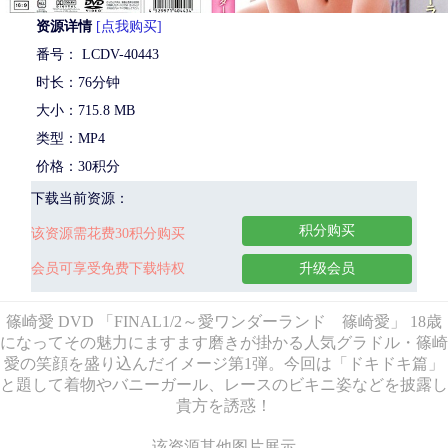
资源详情
[点我购买]
番号： LCDV-40443
时长：76分钟
大小：715.8 MB
类型：MP4
价格：30积分
下载当前资源：
积分购买
该资源需花费30积分购买
会员可享受免费下载特权
升级会员
篠崎愛 DVD 「FINAL1/2～愛ワンダーランド 篠崎愛」 18歳
になってその魅力にますます磨きが掛かる人気グラドル・篠崎
愛の笑顔を盛り込んだイメージ第1弾。今回は「ドキドキ篇」
と題して着物やバニーガール、レースのビキニ姿などを披露し
貴方を誘惑！
该资源其他图片展示