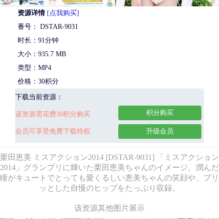
资源详情
[点我购买]
番号： DSTAR-9031
时长：91分钟
大小：935.7 MB
类型：MP4
价格：30积分
下载当前资源：
积分购买
该资源需花费30积分购买
会员可享受免费下载特权
升级会员
栗田恵美 ミスアクション2014 [DSTAR-9031] 「ミスアクション
2014」グランプリに輝いた栗田恵美ちゃんのイメージ。潤んだ
瞳がキュートでとっても愛くるしい恵美ちゃんの笑顔や、プリ
ッとした自慢のヒップをたっぷり収録。
该资源其他图片展示